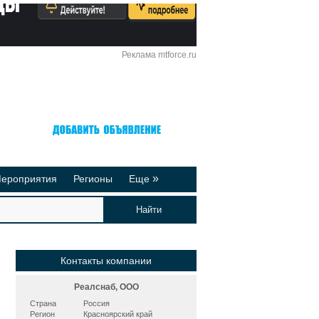
Реклама mtforce.ru
Вход
Регистрация
»
ероприятия
Регионы
Еще
йтинги
Реклама на сайте
део-презентации
Публикации
Контакты компании
Реалснаб, ООО
Страна
Россия
Регион
Красноярский край