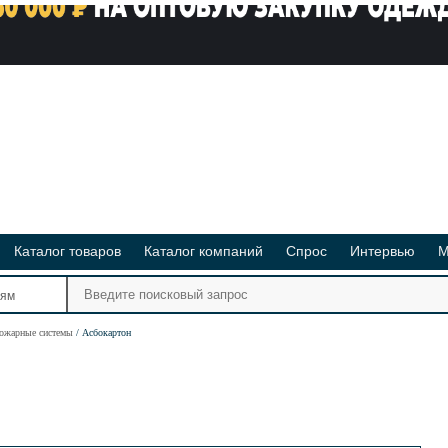
Каталог товаров
Каталог компаний
Спрос
Интервью
М
Ре
иям
Ви
пожарные системы
Асбокартон