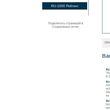
RU-1000 Рейтинг
Поделитесь страницей в
Социальных сетях
Обо
Ва
Ас
"А
8-
Ас
Ас
ас
об
ха
Ас
Ас
не