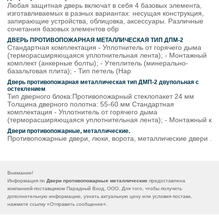
Любая защитная дверь включат в себя 4 базовых элемента,
изготавливаемых в разных вариантах: несущая конструкция,
запирающие устройства, облицовка, аксессуары. Различные
сочетания базовых элементов обр
ДВЕРЬ ПРОТИВОПОЖАРНАЯ МЕТАЛЛИЧЕСКАЯ ТИП ДПМ-2
Стандартная комплектация - Уплотнитель от горячего дыма
(терморасширяющаяся уплотнительная лента); - Монтажный
комплект (анкерные болты); - Утеплитель (минерально-
базальтовая плита); - Тип петель (Нар
Дверь противопожарная металлическая тип ДМП-2 двупольная с
остеклением
Тип дверного блока:Противопожарный стеклопакет 24 мм
Толщина дверного полотна: 55-60 мм Стандартная
комплектация - Уплотнитель от горячего дыма
(терморасширяющаяся уплотнительная лента); - Монтажный к
Двери противопожарные, металлические.
Противопожарные двери, люки, ворота, металлические двери .
Внимание!
Информация по
Двери противопожарные металлические
предоставлена
компанией-поставщиком Парадный Вход, ООО. Для того, чтобы получить
дополнительную информацию, узнать актуальную цену или условия постаки,
нажмите ссылку «
Отправить сообщение
».