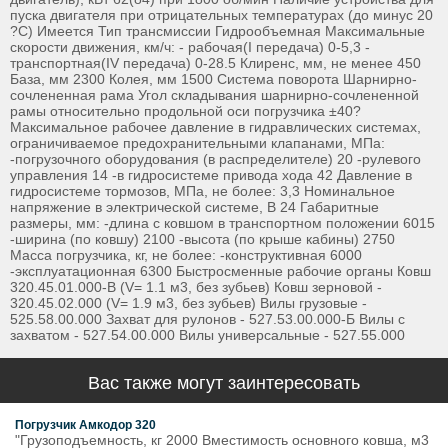
пуска двигателя при отрицательных температурах (до минус 20
?С) Имеется Тип трансмиссии Гидрообъемная Максимальные
скорости движения, км/ч: - рабочая(I передача) 0-5,3 -
транспортная(IV передача) 0-28.5 Клиренс, мм, не менее 450
База, мм 2300 Колея, мм 1500 Система поворота Шарнирно-
сочлененная рама Угол складывания шарнирно-сочлененной
рамы относительно продольной оси погрузчика ±40?
Максимальное рабочее давление в гидравлических системах,
ограничиваемое предохранительными клапанами, МПа:
-погрузочного оборудования (в распределителе) 20 -рулевого
управления 14 -в гидросистеме привода хода 42 Давление в
гидросистеме тормозов, МПа, не более: 3,3 Номинальное
напряжение в электрической системе, В 24 Габаритные
размеры, мм: -длина с ковшом в транспортном положении 6015
-ширина (по ковшу) 2100 -высота (по крыше кабины) 2750
Масса погрузчика, кг, не более: -конструктивная 6000
-эксплуатационная 6300 Быстросменные рабочие органы Ковш
320.45.01.000-В (V= 1.1 м3, без зубьев) Ковш зерновой -
320.45.02.000 (V= 1.9 м3, без зубьев) Вилы грузовые -
525.58.00.000 Захват для рулонов - 527.53.00.000-Б Вилы с
захватом - 527.54.00.000 Вилы универсальные - 527.55.000
Вас также могут заинтересовать
Погрузчик Амкодор 320
"Грузоподъемность, кг 2000 Вместимость основного ковша, м3