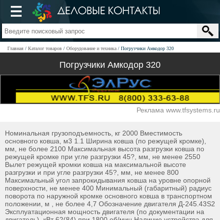
Главная
Каталог товаров
Оборудование и техника
Погрузчики Амкодор 320
Погрузчики Амкодор 320
Реклама www.tfsystems.ru
Номинальная грузоподъемность, кг 2000 Вместимость
основного ковша, м3 1.1 Ширина ковша (по режущей кромке),
мм, не более 2100 Максимальная высота разгрузки ковша по
режущей кромке при угле разгрузки 45?, мм, не менее 2550
Вылет режущей кромки ковша на максимальной высоте
разгрузки и при угле разгрузки 45?, мм, не менее 800
Максимальный угол запрокидывания ковша на уровне опорной
поверхности, не менее 400 Минимальный (габаритный) радиус
поворота по наружной кромке основного ковша в транспортном
положении, м , не более 4,7 Обозначение двигателя Д-245.43S2
Эксплуатационная мощность двигателя (по документации на
двигатель), кВт 62(84) при 1800 об/мин Наличие устройства для