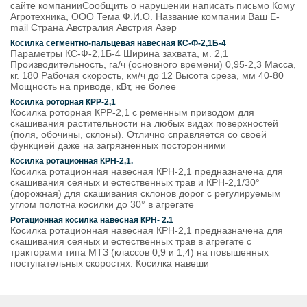
сайте компанииСообщить о нарушении написать письмо Кому
Агротехника, ООО Тема Ф.И.О. Название компании Ваш E-
mail Страна Австралия Австрия Азер
Косилка сегментно-пальцевая навесная КС-Ф-2,1Б-4
Параметры КС-Ф-2,1Б-4 Ширина захвата, м. 2,1
Производительность, га/ч (основного времени) 0,95-2,3 Масса,
кг. 180 Рабочая скорость, км/ч до 12 Высота среза, мм 40-80
Мощность на приводе, кВт, не более
Косилка роторная КРР-2,1
Косилка роторная КРР-2,1 с ременным приводом для
скашивания растительности на любых видах поверхностей
(поля, обочины, склоны). Отлично справляется со своей
функцией даже на загрязненных посторонними
Косилка ротационная КРН-2,1.
Косилка ротационная навесная КРН-2,1 предназначена для
скашивания сеяных и естественных трав и КРН-2,1/30°
(дорожная) для скашивания склонов дорог с регулируемым
углом полотна косилки до 30° в агрегате
Ротационная косилка навесная КРН- 2.1
Косилка ротационная навесная КРН-2,1 предназначена для
скашивания сеяных и естественных трав в агрегате с
тракторами типа МТЗ (классов 0,9 и 1,4) на повышенных
поступательных скоростях. Косилка навеши