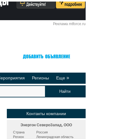
Реклама mtforce.ru
Вход
Регистрация
»
ероприятия
Регионы
Еще
йтинги
Реклама на сайте
део-презентации
Публикации
Контакты компании
Энергон СевероЗапад, ООО
Страна
Россия
Регион
Ленинградская область