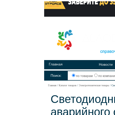
Главная
Новости
Поиск:
по товарам
по компан
Главная
Каталог товаров
Электротехнические товары
Све
Светодиодн
аварийного 