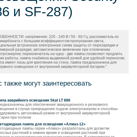
86 и SF-287)
ОБЕННОСТИ: напряжение: 220 - 240 В / 50 - 60 Гц; рассеиватель из
икарбоната с большим коэффициентом пропускания света;
циальная встроенная электронная схема защиты от перезарядки и
змерной разрядки; автоматическое включение при отключении
ктроэнергии; переключатель на одну - две лампы позволяет продлить
мя работы; лампа снабжена выдвижной ручкой для удобной переноски;
па имеет пазы для крепления на стену; лампа предназначена для
ервного освещения от внутренней аккумуляторной батареи."
с также могут заинтересовать
мпа аварийного освещения Skat LT 886
редназначены для обеспечения эвакуационного и резервного
вещения в случае прекращения подачи электроэнергии и способны
ддерживать автономный режим от внутренней аккумуляторной
тареи при полном
етодиодная лампа для освещения «Алмаз-12»
етодиодные лампы серии «Алмаз» разработаны для досветки
рослых растений в зимнее время и освещения растений при