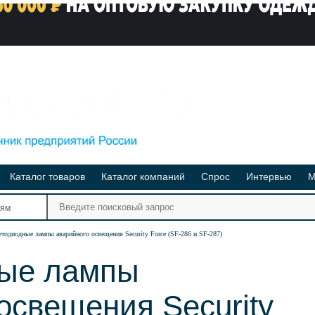
Каталог товаров
Каталог компаний
Спрос
Интервью
М
Ре
иям
Ви
тодиодные лампы аварийного освещения Security Force (SF-286 и SF-287)
ые лампы
освещения Security