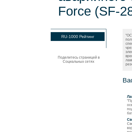
Force (SF-2
"ОС
RU-1000 Рейтинг
пол
спе
чре
эле
вре
Поделитесь страницей в
лам
Социальных сетях
рез
Ва
Ла
"П
ос
по
ба
Св
Св
вз