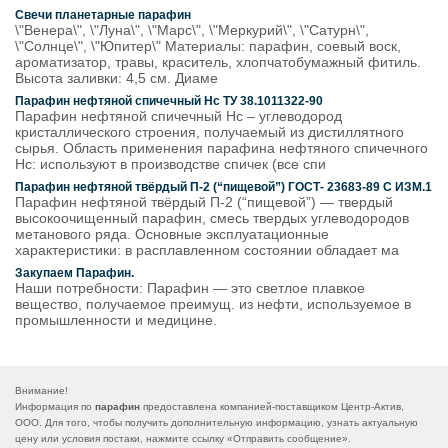
Свечи планетарные парафин
\"Венера\", \"Луна\", \"Марс\", \"Меркурий\", \"Сатурн\",
\"Солнце\", \"Юпитер\" Материалы: парафин, соевый воск,
ароматизатор, травы, краситель, хлопчатобумажный фитиль.
Высота заливки: 4,5 см. Диаме
Парафин нефтяной спичечный Нс ТУ 38.1011322-90
Парафин нефтяной спичечный Нс – углеводород
кристаллического строения, получаемый из дистиллятного
сырья. Область применения парафина нефтяного спичечного
Нс: используют в производстве спичек (все спи
Парафин нефтяной твёрдый П-2 (“пищевой”) ГОСТ- 23683-89 С ИЗМ.1
Парафин нефтяной твёрдый П-2 (“пищевой”) — твердый
высокоочищенный парафин, смесь твердых углеводородов
метанового ряда. Основные эксплуатационные
характеристики: в расплавленном состоянии обладает ма
Закупаем Парафин.
Наши потребности: Парафин — это светлое плавкое
вещество, получаемое преимущ. из нефти, используемое в
промышленности и медицине.
Внимание!
Информация по
парафин
предоставлена компанией-поставщиком Центр-Актив,
ООО. Для того, чтобы получить дополнительную информацию, узнать актуальную
цену или условия постаки, нажмите ссылку «
Отправить сообщение
».