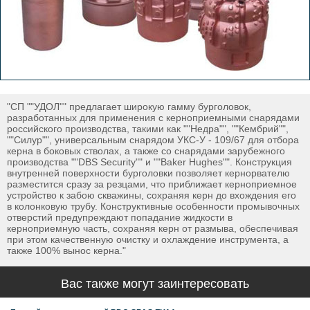
"СП ""УДОЛ"" предлагает широкую гамму бурголовок,
разработанных для применения с керноприемными снарядами
российского производства, такими как ""Недра"", ""Кембрий"",
""Силур"", универсальным снарядом УКС-У - 109/67 для отбора
керна в боковых стволах, а также со снарядами зарубежного
производства ""DBS Security"" и ""Baker Hughes"". Конструкция
внутренней поверхности бурголовки позволяет кернорвателю
разместится сразу за резцами, что приближает керноприемное
устройство к забою скважины, сохраняя керн до вхождения его
в колонковую трубу. Конструктивные особенности промывочных
отверстий предупреждают попадание жидкости в
керноприемную часть, сохраняя керн от размыва, обеспечивая
при этом качественную очистку и охлаждение инструмента, а
также 100% вынос керна."
Вас также могут заинтересовать