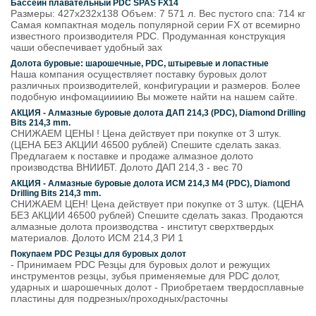
Бассейн плавательный PDC SPAS FX14
Размеры: 427х232х138 Объем: 7 571 л. Вес пустого спа: 714 кг
Самая компактная модель популярной серии FX от всемирно
известного производителя PDC. Продуманная конструкция
чаши обеспечивает удобный зах
Долота буровые: шарошечные, PDC, штыревые и лопастные
Наша компания осуществляет поставку буровых долот
различных производителей, конфигурации и размеров. Более
подобную инфомациииию Вы можете найти на нашем сайте.
АКЦИЯ - Алмазные буровые долота ДАП 214,3 (PDC), Diamond Drilling
Bits 214,3 mm.
СНИЖАЕМ ЦЕНЫ ! Цена действует при покупке от 3 штук.
(ЦЕНА БЕЗ АКЦИИ 46500 рублей) Спешите сделать заказ.
Предлагаем к поставке и продаже алмазное долото
производства ВНИИБТ. Долото ДАП 214,3 - вес 70
АКЦИЯ - Алмазные буровые долота ИСМ 214,3 М4 (PDC), Diamond
Drilling Bits 214,3 mm.
СНИЖАЕМ ЦЕН! Цена действует при покупке от 3 штук. (ЦЕНА
БЕЗ АКЦИИ 46500 рублей) Спешите сделать заказ. Продаются
алмазные долота производства - институт сверхтвердых
материалов. Долото ИСМ 214,3 РИ 1
Покупаем PDC Резцы для буровых долот
- Принимаем PDC Резцы для буровых долот и режущих
инструментов резцы, зубья применяемые для PDC долот,
ударных и шарошечных долот - Приобретаем твердосплавные
пластины для подрезных/проходных/расточны