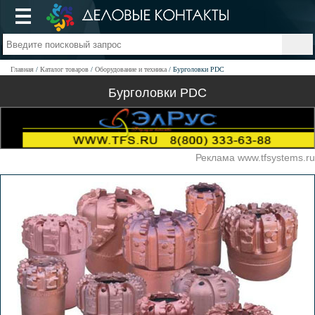
Главная
Каталог товаров
Оборудование и техника
Бурголовки PDC
Бурголовки PDC
Реклама www.tfsystems.ru