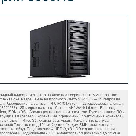
ридный видеорегистратор на базе плат серии 3000HS Аппаратное
тие - H.264. Разрешение на просмотр 704x576 (4CIF) — 25 кадров на
ал. Разрешение на запись — 4 CIF(704х576) — 12 кадров/сек. на канал,
( 352*288) - 25 кадров на канал. Сеть - LAN/ WAN/ Internet, Ethernet,
em, ISDN, xDSL. Архивация на внешнии носители. Русскоязычное ПО и
трукция. ПО сервер и клиент (без ограничений подключения клиентов).
плектация: - Race S1, Клавиатура, мышь. Исполнение корпуса —
ольный Tower или под 19'' стойку (необходим RMK - комплект для
тажа в стойку). Подключение 4 HDD (до 8 HDD с дополнительным
троллером). Подключение - 2 VGA монитора (опционально до 4х VGA