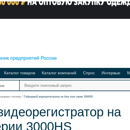
Каталог товаров
Каталог компаний
Спрос
Интервью
М
Ре
иям
Ви
пожарные системы
Гибридный видеорегистратор на базе плат серии 3000HS
видеорегистратор на
ерии 3000HS