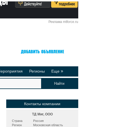
Реклама mtforce.ru
Вход
Регистрация
»
ероприятия
Регионы
Еще
йтинги
Реклама на сайте
део-презентации
Публикации
Контакты компании
ТД Миг, ООО
Страна
Россия
Регион
Московская область