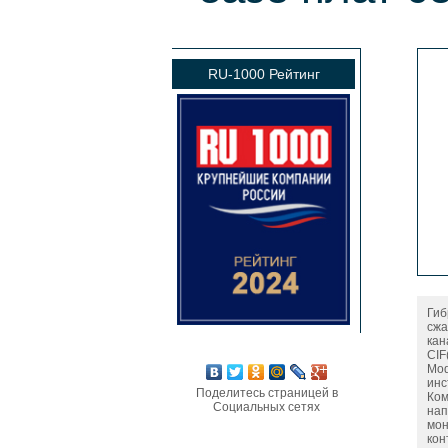
RU-1000 Рейтинг
Гиб
сжа
кан
CIF
Mod
инс
Поделитесь страницей в
Ком
Социальных сетях
нап
мон
кон