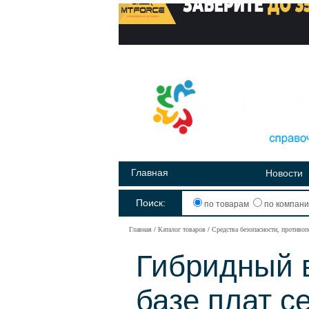
Главная
Новости
Поиск:
по товарам
по компан
Главная
Каталог товаров
Средства безопасности, противо
Гибридный 
базе плат с