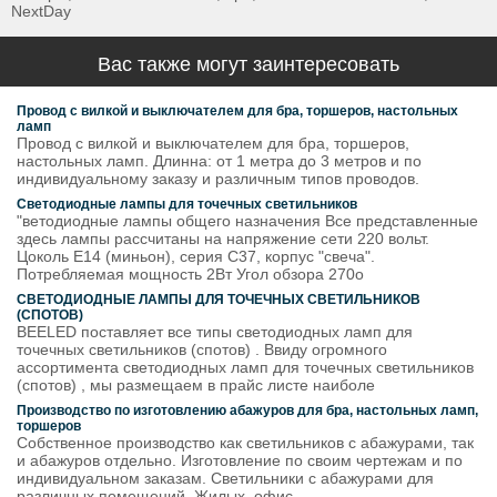
NextDay
Вас также могут заинтересовать
Провод с вилкой и выключателем для бра, торшеров, настольных
ламп
Провод с вилкой и выключателем для бра, торшеров,
настольных ламп. Длинна: от 1 метра до 3 метров и по
индивидуальному заказу и различным типов проводов.
Светодиодные лампы для точечных светильников
"ветодиодные лампы общего назначения Все представленные
здесь лампы рассчитаны на напряжение сети 220 вольт.
Цоколь Е14 (миньон), серия С37, корпус "свеча".
Потребляемая мощность 2Вт Угол обзора 270о
СВЕТОДИОДНЫЕ ЛАМПЫ ДЛЯ ТОЧЕЧНЫХ СВЕТИЛЬНИКОВ
(СПОТОВ)
BEELED поставляет все типы светодиодных ламп для
точечных светильников (спотов) . Ввиду огромного
ассортимента светодиодных ламп для точечных светильников
(спотов) , мы размещаем в прайс листе наиболе
Производство по изготовлению абажуров для бра, настольных ламп,
торшеров
Собственное производство как светильников с абажурами, так
и абажуров отдельно. Изготовление по своим чертежам и по
индивидуальном заказам. Светильники с абажурами для
различных помещений. Жилых, офис