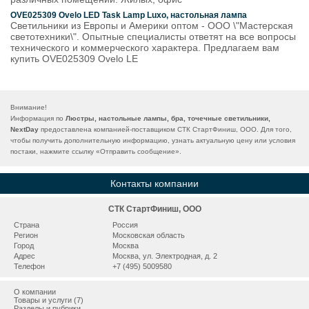
OVE025309 Ovelo LED Task Lamp Luxo, настольная лампа
Светильники из Европы и Америки оптом - ООО \"Мастерская
светотехники\". Опытные специалисты ответят на все вопросы
технического и коммерческого характера. Предлагаем вам
купить OVE025309 Ovelo LE
Внимание!
Информация по
Люстры, настольные лампы, бра, точечные светильники,
NextDay
предоставлена компанией-поставщиком СТК СтартФиниш, ООО. Для того,
чтобы получить дополнительную информацию, узнать актуальную цену или условия
постаки, нажмите ссылку «
Отправить сообщение
».
Контакты компании
СТК СтартФиниш, ООО
Страна
Россия
Регион
Московская область
Город
Москва
Адрес
Москва, ул. Электродная, д. 2
Телефон
+7 (495) 5009580
О компании
Товары и услуги (7)
Разделы и рубрики