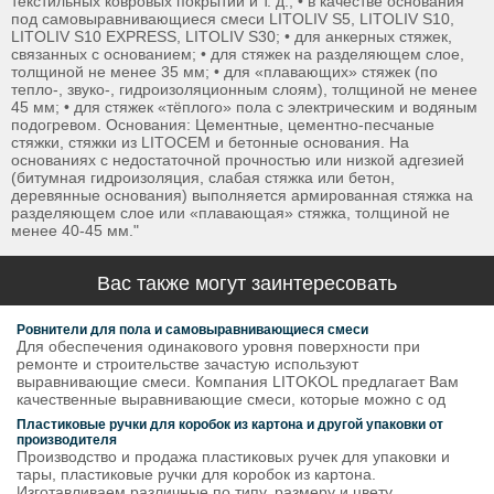
текстильных ковровых покрытий и т. д.; • в качестве основания
под самовыравнивающиеся смеси LITOLIV S5, LITOLIV S10,
LITOLIV S10 EXPRESS, LITOLIV S30; • для анкерных стяжек,
связанных с основанием; • для стяжек на разделяющем слое,
толщиной не менее 35 мм; • для «плавающих» стяжек (по
тепло-, звуко-, гидроизоляционным слоям), толщиной не менее
45 мм; • для стяжек «тёплого» пола с электрическим и водяным
подогревом. Основания: Цементные, цементно-песчаные
стяжки, стяжки из LITOCEM и бетонные основания. На
основаниях с недостаточной прочностью или низкой адгезией
(битумная гидроизоляция, слабая стяжка или бетон,
деревянные основания) выполняется армированная стяжка на
разделяющем слое или «плавающая» стяжка, толщиной не
менее 40-45 мм."
Вас также могут заинтересовать
Ровнители для пола и самовыравнивающиеся смеси
Для обеспечения одинакового уровня поверхности при
ремонте и строительстве зачастую используют
выравнивающие смеси. Компания LITOKOL предлагает Вам
качественные выравнивающие смеси, которые можно с од
Пластиковые ручки для коробок из картона и другой упаковки от
производителя
Производство и продажа пластиковых ручек для упаковки и
тары, пластиковые ручки для коробок из картона.
Изготавливаем различные по типу, размеру и цвету