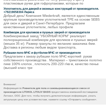
пластиковые ручки для гофроупаковки, которые по
Уплотнитель для дверей и оконных конструкций от производителя.
+79219058304 Лариса
Добрый день! Компания Wiederkraft, является единственным
крупным производителем уплотнителей ТРЕ на основе SEBS
для окон и дверей в Санкт-Петербурге. Предлагаем
качественные уплотнители, любых профиле
Комбикорм для кроликов и пушных зверей от производителя
Комбикормовый завод "УБОЙНЫЙ КОРМ" реализует
полнорационный комбикорм для кроликов и пушных зверей
(мешок 35 кг). Размер гранулы по желанию заказчика 4мм.
Доставка в регионы любым видом транспорта,
Рубашки поло МЧС и футболки МЧС от производителя
Предлагаем к заказу рубашки поло МЧС короткий рукав
собственного производства . Материал – трикотажное полотно
пике 100% хлопок , плотность 200-220 г/кв м, качество пенье
(высший класс три
Внимание!
Информация по
Ровнители для пола и самовыравнивающиеся смеси от
производителя LITOKOL LITOLIV BASIS
предоставлена компанией-поставщиком
Литокол, ООО. Для того, чтобы получить дополнительную информацию, узнать
актуальную цену или условия постаки, нажмите ссылку «
Отправить сообщение
».