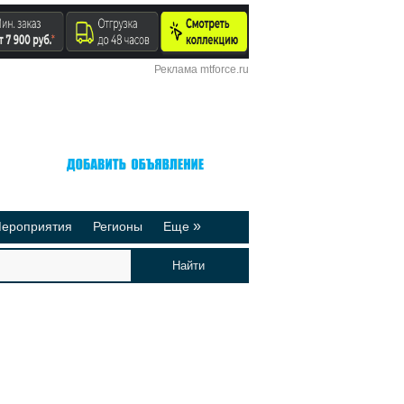
Реклама mtforce.ru
Вход
Регистрация
»
ероприятия
Регионы
Еще
йтинги
Реклама на сайте
део-презентации
Публикации