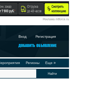
Реклама mtforce.ru
Вход
Регистрация
»
ероприятия
Регионы
Еще
йтинги
Реклама на сайте
део-презентации
Публикации