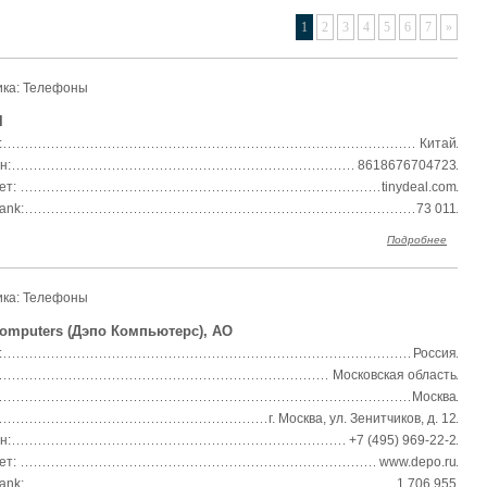
1
2
3
4
5
6
7
»
ика: Телефоны
l
:
Китай
н:
8618676704723
ет:
tinydeal.com
ank:
73 011
Подробнее
ика: Телефоны
omputers (Дэпо Компьютерс), АО
:
Россия
Московская область
Москва
г. Москва, ул. Зенитчиков, д. 12
н:
+7 (495) 969-22-2
ет:
www.depo.ru
ank:
1 706 955