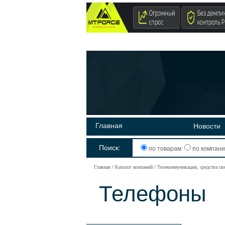
Главная
Новости
Поиск:
по товарам
по компан
Главная
Каталог компаний
Телекоммуникации, средства св
Телефоны