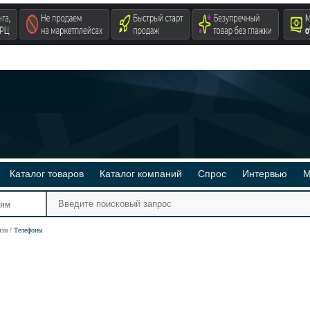
Каталог товаров
Каталог компаний
Спрос
Интервью
М
Ре
иям
Ви
язи
Телефоны