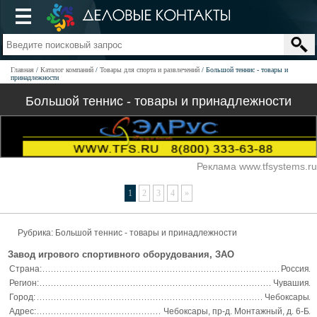
Главная
Каталог компаний
Товары для спорта и развлечений
Большой теннис - товары и
принадлежности
Большой теннис - товары и принадлежности
Реклама www.tfsystems.ru
1
2
3
4
»
Рубрика: Большой теннис - товары и принадлежности
Завод игрового спортивного оборудования, ЗАО
Страна:
Россия
Регион:
Чувашия
Город:
Чебоксары
Адрес:
Чебоксары, пр-д. Монтажный, д. 6-Б