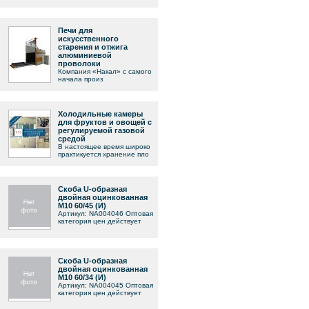
Печи для
искусственного
старения и отжига
алюминиевой
проволоки
Компания «Накал» с самого
начала произ
Холодильные камеры
для фруктов и овощей с
регулируемой газовой
средой
В настоящее время широко
практикуется хранение пло
Скоба U-образная
двойная оцинкованная
М10 60/45 (И)
Артикул: NA004046 Оптовая
категория цен действует
Скоба U-образная
двойная оцинкованная
М10 60/34 (И)
Артикул: NA004045 Оптовая
категория цен действует