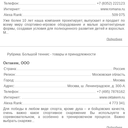
Телефон:
+7 (8352) 222123
Интернет:
www.romana.ru
Alexa Rank:
509 075
Уже более 10 лет наша компания проектирует, выпускает и продает по
всему миру спортивно-игровое оборудование и малые архитектурные
формы, создавая условия для полноценного развития детей и взрослых.
М...
Подробнее
Рубрика: Большой теннис - товары и принадлежности
Октакем, ООО
Страна:
Россия
Регион:
Московская область
Город:
Москва
Адрес:
Москва, ш. Ленинградское, д. 300-А
Телефон:
+7 (495) 7876162
Интернет:
www.oktakem.ru
Alexa Rank:
4 773 341
Для победы в любом виде спорта, кроме духа – и бойцовских качеств,
очень важно какое спортивное снаряжение Вы используете в
соревновательном, а особенно в тренировочном процессе. Важно
выбрать снаряже...
Подробнее