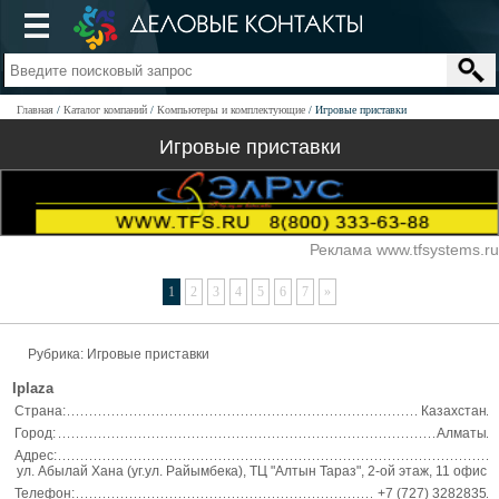
Главная
Каталог компаний
Компьютеры и комплектующие
Игровые приставки
Игровые приставки
Реклама www.tfsystems.ru
1
2
3
4
5
6
7
»
Рубрика: Игровые приставки
Iplaza
Страна:
Казахстан
Город:
Алматы
Адрес:
ул. Абылай Хана (уг.ул. Райымбека), ТЦ "Алтын Тараз", 2-ой этаж, 11 офис
Телефон:
+7 (727) 3282835