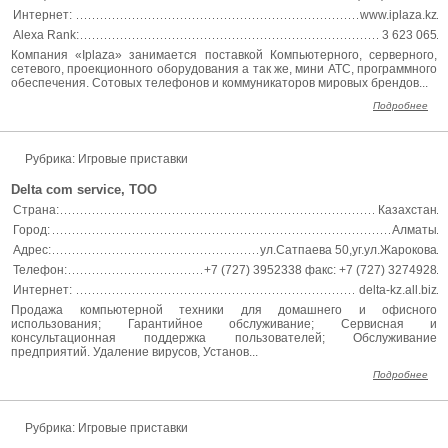
Интернет:
www.iplaza.kz
Alexa Rank:
3 623 065
Компания «Iplaza» занимается поставкой Компьютерного, серверного,
сетевого, проекционного оборудования а так же, мини АТС, программного
обеспечения. Сотовых телефонов и коммуникаторов мировых брендов...
Подробнее
Рубрика: Игровые приставки
Delta com service, ТОО
Страна:
Казахстан
Город:
Алматы
Адрес:
ул.Сатпаева 50,уг.ул.Жарокова
Телефон:
+7 (727) 3952338 факс: +7 (727) 3274928
Интернет:
delta-kz.all.biz
Продажа компьютерной техники для домашнего и офисного
использования; Гарантийное обслуживание; Сервисная и
консультационная поддержка пользователей; Обслуживание
предприятий. Удаление вирусов, Установ...
Подробнее
Рубрика: Игровые приставки