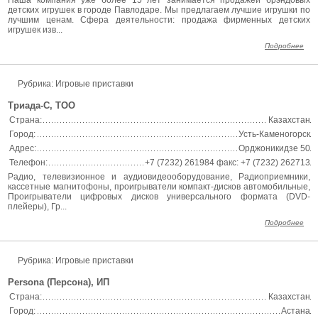
Наша компания уже более 15 лет занимается продажей брэндовых
детских игрушек в городе Павлодаре. Мы предлагаем лучшие игрушки по
лучшим ценам. Сфера деятельности: продажа фирменных детских
игрушек изв...
Подробнее
Рубрика: Игровые приставки
Триада-С, ТОО
Страна:
Казахстан
Город:
Усть-Каменогорск
Адрес:
Орджоникидзе 50
Телефон:
+7 (7232) 261984 факс: +7 (7232) 262713
Радио, телевизионное и аудиовидеооборудование, Радиоприемники,
кассетные магнитофоны, проигрыватели компакт-дисков автомобильные,
Проигрыватели цифровых дисков универсального формата (DVD-
плейеры), Гр...
Подробнее
Рубрика: Игровые приставки
Persona (Персона), ИП
Страна:
Казахстан
Город:
Астана