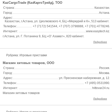
KazCargoTrade (КазКаргоТрейд), ТОО
Страна:
Казахстан
Город:
Астана
Адрес:
Казахстан, г.Астана, ул. Циолковского 4, БЦ «Меркурий и К», 513 кабинет.
Телефон:
+7 (7172) 541544, +7 (707) 3798888, +7 (701) 4778246
Интернет:
www.easytech.kz
г.Астана, ул. Г. Потанина 9, БЦ «О’ Азамат», 820 кабинет.
Подробнее
Рубрика: Игровые приставки
Магазин хитовых товаров, ООО
Страна:
Россия
Город:
Москва
Адрес:
ул. Пресненская набережная, д. 12
Телефон:
+7 (495) 0531990
Интернет:
hittovar24.ru
Магазин хитовых товаров
Подробнее