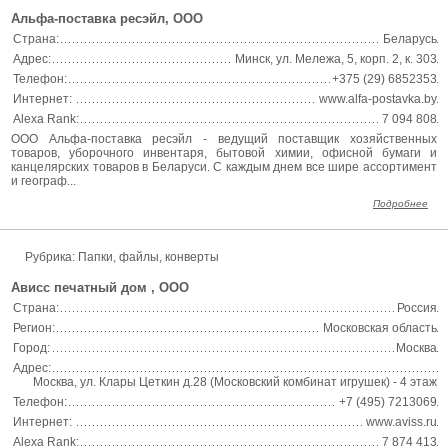
Альфа-поставка ресэйл, ООО
Страна:
Беларусь
Адрес:
Минск, ул. Мележа, 5, корп. 2, к. 303
Телефон:
+375 (29) 6852353
Интернет:
www.alfa-postavka.by
Alexa Rank:
7 094 808
ООО Альфа-поставка ресэйл - ведущий поставщик хозяйственных
товаров, уборочного инвентаря, бытовой химии, офисной бумаги и
канцелярских товаров в Беларуси. С каждым днем все шире ассортимент
и географ...
Подробнее
Рубрика: Папки, файлы, конверты
Ависс печатный дом , ООО
Страна:
Россия
Регион:
Московская область
Город:
Москва
Адрес:
Москва, ул. Клары Цеткин д.28 (Московский комбинат игрушек) - 4 этаж
Телефон:
+7 (495) 7213069
Интернет:
www.aviss.ru
Alexa Rank:
7 874 413