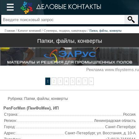
Главная
Каталог компаний
Сувениры, подарки, канцтовары
Папки, файлы, конверты
Папки, файлы, конверты
Реклама www.tfsystems.ru
1
2
3
4
5
6
7
»
Рубрика: Папки, файлы, конверты
PenForMen (ПенФоМен), ИП
Страна:
Россия
Регион:
Ленинградская область
Город:
Санкт-Петербург
Адрес:
Санкт-Петербург, ул. Восстания, д. 10-А