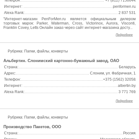
Телефон:
+7 (812) 7156644
Интернет:
penformen.ru
Alexa Rank:
2 837 531
"Интернет-магазин PenForMen.ru является официальным дилером
торговых марок: Parker, Waterman, Cross, Victorinox, Aurora, Visconti,
Franklin Covey, Letts Онлайн заказ через сайт интернет-магазина досту...
Подробнее
Рубрика: Папки, файлы, конверты
Альбертин. Слонимский картонно-бумажный завод, ОАО
Страна:
Беларусь
Адрес:
Слоним, ул. Фабричная, 1
Телефон:
+375 (1562) 32058
Интернет:
albertin.by
Alexa Rank:
3 771 769
Подробнее
Рубрика: Папки, файлы, конверты
Производство Пакетов, ООО
Страна:
Россия