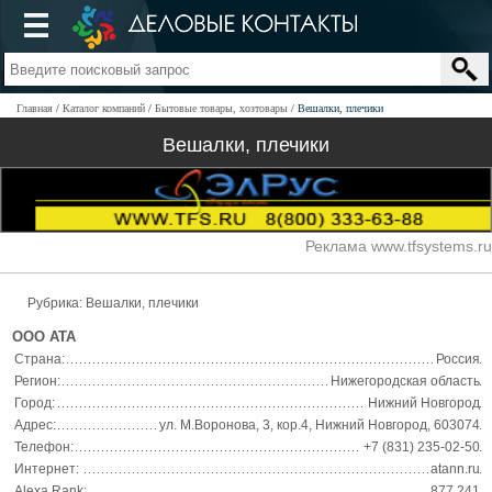
Главная
Каталог компаний
Бытовые товары, хозтовары
Вешалки, плечики
Вешалки, плечики
Реклама www.tfsystems.ru
Рубрика: Вешалки, плечики
ООО АТА
Страна:
Россия
Регион:
Нижегородская область
Город:
Нижний Новгород
Адрес:
ул. М.Воронова, 3, кор.4, Нижний Новгород, 603074
Телефон:
+7 (831) 235-02-50
Интернет:
atann.ru
Alexa Rank:
877 241