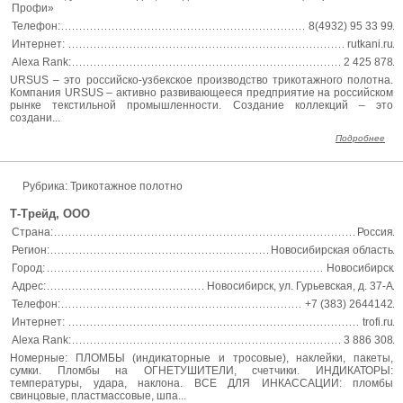
Профи»
Телефон:
8(4932) 95 33 99
Интернет:
rutkani.ru
Alexa Rank:
2 425 878
URSUS – это российско-узбекское производство трикотажного полотна.
Компания URSUS – активно развивающееся предприятие на российском
рынке текстильной промышленности. Создание коллекций – это
создани...
Подробнее
Рубрика: Трикотажное полотно
Т-Трейд, ООО
Страна:
Россия
Регион:
Новосибирская область
Город:
Новосибирск
Адрес:
Новосибирск, ул. Гурьевская, д. 37-А
Телефон:
+7 (383) 2644142
Интернет:
trofi.ru
Alexa Rank:
3 886 308
Номерные: ПЛОМБЫ (индикаторные и тросовые), наклейки, пакеты,
сумки. Пломбы на ОГНЕТУШИТЕЛИ, счетчики. ИНДИКАТОРЫ:
температуры, удара, наклона. ВСЕ ДЛЯ ИНКАССАЦИИ: пломбы
свинцовые, пластмассовые, шпа...