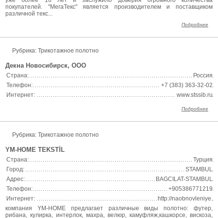
уже более 10 лет и заслужило доверия огромного количества
покупателей. "МегаТекс" является производителем и поставщиком
различной текс...
Подробнее
Рубрика: Трикотажное полотно
Декна Новосибирск, ООО
Страна:
Россия
Телефон:
+7 (383) 363-32-02
Интернет:
www.stssib.ru
Подробнее
Рубрика: Трикотажное полотно
YM-HOME TEKSTİL
Страна:
Турция
Город:
STAMBUL
Адрес:
BAGCILAT-STAMBUL
Телефон:
+905386771219
Интернет:
http://naobnovleniye.
компания YM-HOME предлагает различные виды полотно: футер,
рибана, кулирка, интерлок, махра, велюр, камуфляж,кашкорсе, вискоза,