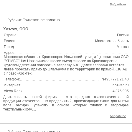
Подробнее
Рубрика: Трикотажное полотно
Хоз-тех, ООО
Страна:
Россия
Регион:
Московская область
Город:
Москва
Адрес:
Московская область, г. Красногорск, Ильинский тупик, д.1,территория ОАО
"УТ МВО" 1км Новорижское шоссе съезд с шоссе на Красногорск на
круговом движении поворот на заправку АЗС. Далее заправка остаётся
левее проехать прямо до шлагбаума и по территории по прямой. СКЛАД
с право -Хоз-тех.
Телефон:
+7(495) 771 21 48
Интернет:
hoz-teh.ru
Alexa Rank:
4 376 995
Деятельность нашей фирмы - это продажа высококачественной
продукции отечественных предприятий, производящих ткани для мытья
пола, обтирки, упаковки в основе которых хлопок и вторсырьё
текстильных комб...
Подробнее
Рубрика: Трикотажное полотно