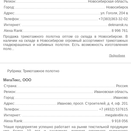
Регион:
Новосибирская область
Город:
Новосибирск
Адрес:
ул. Гоголя, 204 в
Телефон:
+7(383)363-32-02
Интернет:
deknansk.ru
Alexa Rank:
8 996 761
Продажа трикотажного полотна оптом со склада в Новосибирске. В
наличии на складе в Новосибирске огромный ассортимент трикотажных
гладкокрашеных и набивных полотен. Есть возможность изготовления
поло...
Подробнее
Рубрика: Трикотажное полотно
МегаТекс, ООО
Страна:
Россия
Регион:
Ивановская область
Город:
Иваново
Адрес:
Иваново, просп. Строителей, д. 4, оф. 201
Телефон:
+7 (4932) 537615
Интернет:
megatextile.ru
Alexa Rank:
9 918 056
"Наше предприятие успешно работает на рынке текстильной продукции