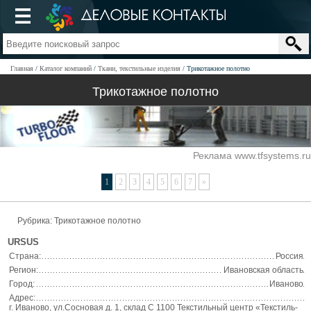
Главная
Каталог компаний
Ткани, текстильные изделия
Трикотажное полотно
Трикотажное полотно
Реклама www.tfsystems.ru
1
2
3
4
5
6
7
»
Рубрика: Трикотажное полотно
URSUS
Страна:
Россия
Регион:
Ивановская область
Город:
Иваново
Адрес:
г. Иваново, ул.Сосновая д. 1, склад С 1100 Текстильный центр «Текстиль-