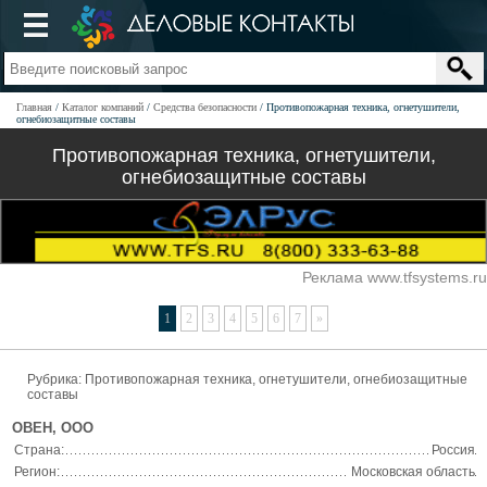
Главная
Каталог компаний
Средства безопасности
Противопожарная техника, огнетушители,
огнебиозащитные составы
Противопожарная техника, огнетушители,
огнебиозащитные составы
Реклама www.tfsystems.ru
1
2
3
4
5
6
7
»
Рубрика: Противопожарная техника, огнетушители, огнебиозащитные
составы
ОВЕН, ООО
Страна:
Россия
Регион:
Московская область