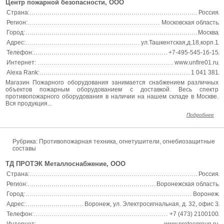
Центр пожарной безопасности, ООО
Страна:
Россия
Регион:
Московская область
Город:
Москва
Адрес:
ул.Ташкентская,д.18,корп.1
Телефон:
+7-495-545-16-15
Интернет:
www.unfire01.ru
Alexa Rank:
1 041 381
Магазин Пожарного оборудования занимается снабжением различных
объектов пожарным оборудованием с доставкой. Весь спектр
противопожарного оборудования в наличии на нашем складе в Москве.
Вся продукция...
Подробнее
Рубрика: Противопожарная техника, огнетушители, огнебиозащитные
составы
ТД ПРОТЭК Металлоснабжение, ООО
Страна:
Россия
Регион:
Воронежская область
Город:
Воронеж
Адрес:
Воронеж, ул. Электросигнальная, д. 32, офис 3
Телефон:
+7 (473) 2100100