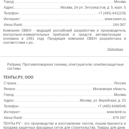
Город:
Москва
Адрес:
Москва, 2я ул. Энтузиастов, д. 5, корп. 5
Телефон:
+7 (495) 6411156
Интернет:
www.owen.ru
Alexa Rank:
164 087
Компания ОВЕН - ведущий российский разработчик и производитель
контрольно-измерительных приборов и средств автоматизации -
основана в 1991 году. Продукция компании ОВЕН разработана в
соответствии с ро...
Подробнее
Рубрика: Противопожарная техника, огнетушители, огнебиозащитные
составы
ТЕНТЫ.РУ, ООО
Страна:
Россия
Регион:
Московская область
Город:
Москва
Адрес:
Москва, ул. Верейская, д. 25
Телефон:
+7 (495) 6498546
Интернет:
www.tenti.ru
Alexa Rank:
879 297
ТЕНТЫ.РУ - это производство и изготовление тентов, пошив брезента и
продажа защитных фасадных сеток для строительства. Товары для дачи,