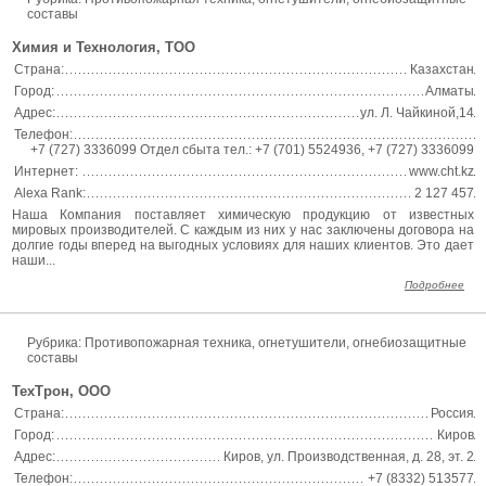
составы
Химия и Технология, ТОО
Страна:
Казахстан
Город:
Алматы
Адрес:
ул. Л. Чайкиной,14
Телефон:
+7 (727) 3336099 Отдел сбыта тел.: +7 (701) 5524936, +7 (727) 3336099
Интернет:
www.cht.kz
Alexa Rank:
2 127 457
Наша Компания поставляет химическую продукцию от известных
мировых производителей. С каждым из них у нас заключены договора на
долгие годы вперед на выгодных условиях для наших клиентов. Это дает
наши...
Подробнее
Рубрика: Противопожарная техника, огнетушители, огнебиозащитные
составы
ТехТрон, ООО
Страна:
Россия
Город:
Киров
Адрес:
Киров, ул. Производственная, д. 28, эт. 2
Телефон:
+7 (8332) 513577