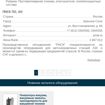
Рубрика: Противопожарная техника, огнетушители, огнебиозащитные
составы
ПНСК ПО, АО
Страна:
Россия
Город:
Красное Село
Адрес:
ул. Восстановления, д. 66
Телефон:
+7 (812) 3364500, 3364505
Интернет:
pnsk.ru
Alexa Rank:
2 807 012
Производственное объединение "ПНСК" специализируется на
производстве оборудования для автозаправочных станций АЗС и
является одним из лидирующих предприятий отрасли. В России, странах
СНГ и дальнего з...
Подробнее
1
2
3
4
5
6
7
»
Новинки каталога оборудования
Генераторы вакуума,
вакуумные захваты,
принадлежности для
вакуумной техники