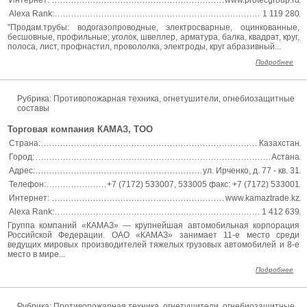
Интернет:
www.protecgroup.ru
Alexa Rank:
1 119 280
"Продам.трубы: водогазопроводные, электросварные, оцинкованные,
бесшовные, профильные; уголок, швеллер, арматура, балка, квадрат, круг,
полоса, лист, профнастил, провололка, электроды, круг абразивный...
Подробнее
Рубрика: Противопожарная техника, огнетушители, огнебиозащитные
составы
Торговая компания КАМАЗ, ТОО
Страна:
Казахстан
Город:
Астана
Адрес:
ул. Ирченко, д. 77 - кв. 31
Телефон:
+7 (7172) 533007, 533005 факс: +7 (7172) 533001
Интернет:
www.kamaztrade.kz
Alexa Rank:
1 412 639
Группа компаний «КАМАЗ» — крупнейшая автомобильная корпорация
Российской Федерации. ОАО «КАМАЗ» занимает 11-е место среди
ведущих мировых производителей тяжелых грузовых автомобилей и 8-е
место в мире...
Подробнее
Рубрика: Противопожарная техника, огнетушители, огнебиозащитные