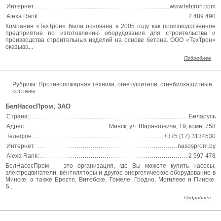
Интернет:
www.tehtron.com
Alexa Rank:
2 489 490
Компания «ТехТрон» была основана в 2005 году как производственное
предприятие по изготовлению оборудования для строительства и
производства строительных изделий на основе бетона. ООО «ТехТрон»
оказыва...
Подробнее
Рубрика: Противопожарная техника, огнетушители, огнебиозащитные
составы
БелНасосПром, ЗАО
Страна:
Беларусь
Адрес:
Минск, ул. Шаранговича, 19, комн. 758
Телефон:
+375 (17) 3134530
Интернет:
nasosprom.by
Alexa Rank:
2 597 478
БелНасосПром — это организация, где Вы можете купить насосы,
электродвигатели, вентиляторы и другое энергетическое оборудование в
Минске, а также Бресте, Витебске, Гомеле, Гродно, Могилеве и Пинске.
Б...
Подробнее