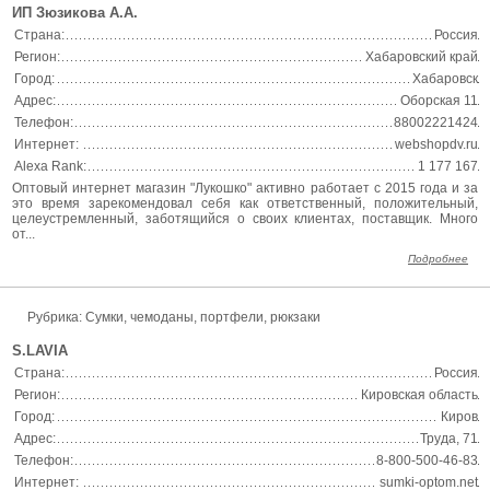
ИП Зюзикова А.А.
Страна:
Россия
Регион:
Хабаровский край
Город:
Хабаровск
Адрес:
Оборская 11
Телефон:
88002221424
Интернет:
webshopdv.ru
Alexa Rank:
1 177 167
Оптовый интернет магазин "Лукошко" активно работает с 2015 года и за
это время зарекомендовал себя как ответственный, положительный,
целеустремленный, заботящийся о своих клиентах, поставщик. Много
от...
Подробнее
Рубрика: Сумки, чемоданы, портфели, рюкзаки
S.LAVIA
Страна:
Россия
Регион:
Кировская область
Город:
Киров
Адрес:
Труда, 71
Телефон:
8-800-500-46-83
Интернет:
sumki-optom.net