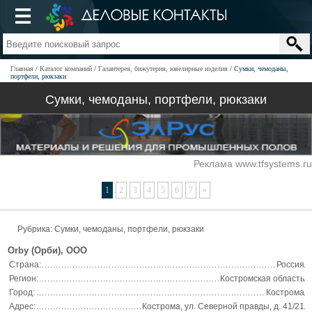
Главная
Каталог компаний
Галантерея, бижутерия, ювелирные изделия
Сумки, чемоданы,
портфели, рюкзаки
Сумки, чемоданы, портфели, рюкзаки
Реклама www.tfsystems.ru
1
2
3
4
5
6
7
»
Рубрика: Сумки, чемоданы, портфели, рюкзаки
Оrby (Орби), ООО
Страна:
Россия
Регион:
Костромская область
Город:
Кострома
Адрес:
Кострома, ул. Северной правды, д. 41/21