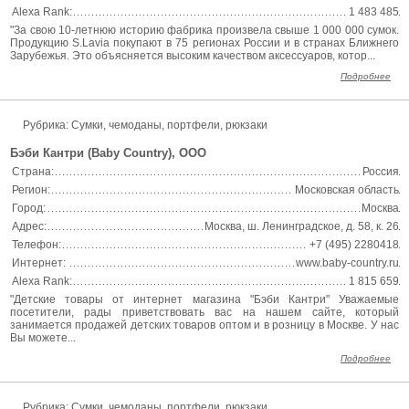
Alexa Rank:
1 483 485
"За свою 10-летнюю историю фабрика произвела свыше 1 000 000 сумок.
Продукцию S.Lavia покупают в 75 регионах России и в странах Ближнего
Зарубежья. Это объясняется высоким качеством аксессуаров, котор...
Подробнее
Рубрика: Сумки, чемоданы, портфели, рюкзаки
Бэби Кантри (Baby Country), ООО
Страна:
Россия
Регион:
Московская область
Город:
Москва
Адрес:
Москва, ш. Ленинградское, д. 58, к. 26
Телефон:
+7 (495) 2280418
Интернет:
www.baby-country.ru
Alexa Rank:
1 815 659
"Детские товары от интернет магазина "Бэби Кантри" Уважаемые
посетители, рады приветствовать вас на нашем сайте, который
занимается продажей детских товаров оптом и в розницу в Москве. У нас
Вы можете...
Подробнее
Рубрика: Сумки, чемоданы, портфели, рюкзаки