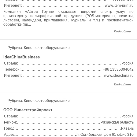
Интернет:
www.item-print.ru
Компания «Айтэм Групп» оказывает широкий спектр услуг по
производству полиграфической продукции (POS-материалы, визитки,
листовки, календари, приглашения, журналы и т.п.) и послепечатной
обработке (пр...
Подробнее
Рубрика: Кино-, фотооборудование
IdeaChinaBusiness
Страна:
Россия
Телефон:
+86 13535304642
Интернет:
www.ideachina.ru
Подробнее
Рубрика: Кино-, фотооборудование
ООО Инвестстройпроект
Страна:
Россия
Регион:
Рязанская область
Город:
Рязань
Адрес:
ул. Октябрьская, дом 61 офис 310