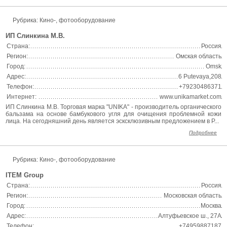
Рубрика: Кино-, фотооборудование
ИП Слинкина М.В.
Страна:
Россия
Регион:
Омская область
Город:
Omsk
Адрес:
6 Putevaya,208
Телефон:
+79230486371
Интернет:
www.unikamarket.com
ИП Слинкина М.В. Торговая марка "UNIKA" - производитель органического
бальзама на основе бамбукового угля для очищения проблемной кожи
лица. На сегодняшний день является эсксклюзивным предложением в Р...
Подробнее
Рубрика: Кино-, фотооборудование
ITEM Group
Страна:
Россия
Регион:
Московская область
Город:
Москва
Адрес:
Алтуфьевское ш., 27А
Телефон:
+74959887187