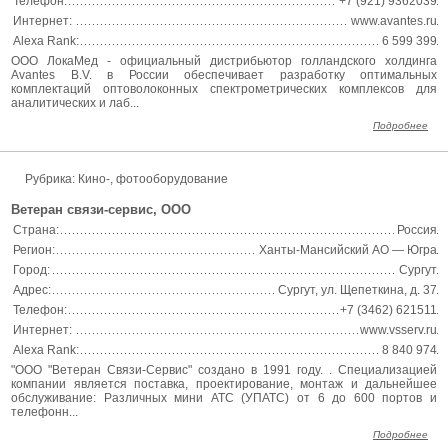
Телефон:
+7 (921) 9362039
Интернет:
www.avantes.ru
Alexa Rank:
6 599 399
ООО ЛокаМед - официальный дистрибьютор голландского холдинга
Avantes B.V. в России обеспечивает разработку оптимальных
комплектаций оптоволоконных спектрометрических комплексов для
аналитических и лаб...
Подробнее
Рубрика: Кино-, фотооборудование
Ветеран связи-сервис, ООО
Страна:
Россия
Регион:
Ханты-Мансийский АО — Югра
Город:
Сургут
Адрес:
Сургут, ул. Щепеткина, д. 37
Телефон:
+7 (3462) 621511
Интернет:
www.vsserv.ru
Alexa Rank:
8 840 974
"ООО "Ветеран Связи-Сервис" создано в 1991 году. . Специализацией
компании является поставка, проектирование, монтаж и дальнейшее
обслуживание: Различных мини АТС (УПАТС) от 6 до 600 портов и
телефонн...
Подробнее