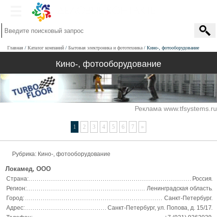
Главная
Каталог компаний
Бытовая электроника и фототехника
Кино-, фотооборудование
Кино-, фотооборудование
Реклама www.tfsystems.ru
1
2
3
4
5
6
7
»
Рубрика: Кино-, фотооборудование
Локамед, ООО
Страна:
Россия
Регион:
Ленинградская область
Город:
Санкт-Петербург
Адрес:
Санкт-Петербург, ул. Попова, д. 15/17