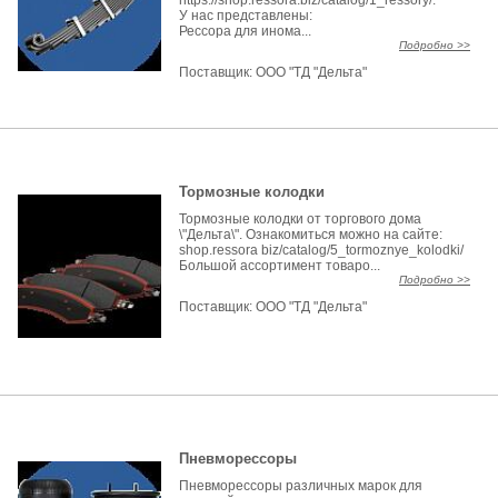
https://shop.ressora.biz/catalog/1_ressory/.
У нас представлены:
Рессора для инома...
Подробно >>
Поставщик:
ООО "ТД "Дельта"
Тормозные колодки
Тормозные колодки от торгового дома
\"Дельта\". Ознакомиться можно на сайте:
shop.ressora biz/catalog/5_tormoznye_kolodki/
Большой ассортимент товаро...
Подробно >>
Поставщик:
ООО "ТД "Дельта"
Пневморессоры
Пневморессоры различных марок для