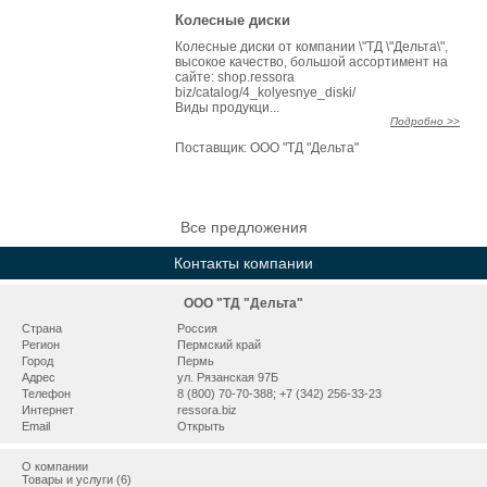
Колесные диски
Колесные диски от компании \"ТД \"Дельта\",
высокое качество, большой ассортимент на
сайте: shop.ressora
biz/catalog/4_kolyesnye_diski/
Виды продукци...
Подробно >>
Поставщик:
ООО "ТД "Дельта"
Все предложения
Контакты компании
ООО "ТД "Дельта"
Страна
Россия
Регион
Пермский край
Город
Пермь
Адрес
ул. Рязанская 97Б
Телефон
8 (800) 70-70-388; +7 (342) 256-33-23
Интернет
ressora.biz
Email
Открыть
О компании
Товары и услуги (6)