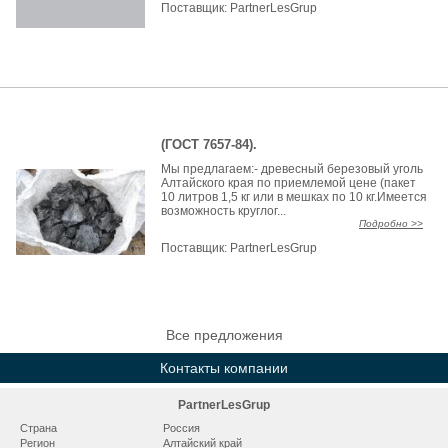
Поставщик:
PartnerLesGrup
(ГОСТ 7657-84).
Мы предлагаем:- древесный березовый уголь
Алтайского края по приемлемой цене (пакет
10 литров 1,5 кг или в мешках по 10 кг.Имеется
возможность круглог...
Подробно >>
Поставщик:
PartnerLesGrup
Все предложения
Контакты компании
PartnerLesGrup
Страна
Россия
Регион
Алтайский край