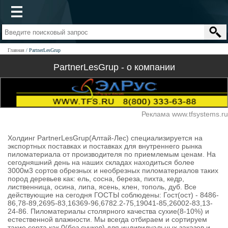
Главная
PartnerLesGrup
PartnerLesGrup - о компании
Реклама www.tfsystems.ru
Холдинг PartnerLesGrup(Алтай-Лес) специализируется на
экспортных поставках и поставках для внутреннего рынка
пиломатериала от производителя по приемлемым ценам. На
сегодняшний день на наших складах находиться более
3000м3 сортов обрезных и необрезных пиломатериалов таких
пород деревьев как: ель, сосна, береза, пихта, кедр,
лиственница, осина, липа, ясень, клен, тополь, дуб. Все
действующие на сегодня ГОСТЫ соблюдены: Гост(ост) - 8486-
86,78-89,2695-83,16369-96,6782.2-75,19041-85,26002-83,13-
24-86. Пиломатериалы столярного качества сухие(8-10%) и
естественной влажности. Мы всегда отбираем и сортируем
такие сорта как 0(без сучков) для индивидуальных заказов и