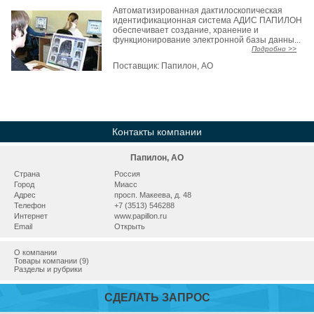
Автоматизированная дактилоскопическая
идентификационная система АДИС ПАПИЛОН
обеспечивает создание, хранение и
функционирование электронной базы данны...
Подробно >>
Поставщик:
Папилон, АО
Контакты компании
Папилон, АО
Страна
Россия
Город
Миасс
Адрес
просп. Макеева, д. 48
Телефон
+7 (3513) 546288
Интернет
www.papillon.ru
Email
Открыть
О компании
Товары компании (9)
Разделы и рубрики
СДЕЛАТЬ ЗАПРОС