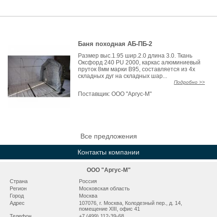
Баня походная АБ-ПБ-2
Размер выс.1.95 шир.2.0 длина 3.0. Ткань
Оксфорд 240 PU 2000, каркас алюминиевый
пруток 8мм марки В95, составляется из 4х
складных дуг на складных шар...
Подробно >>
Поставщик:
ООО "Аргус-М"
Все предложения
Контакты компании
ООО "Аргус-М"
Страна
Россия
Регион
Московская область
Город
Москва
Адрес
107076, г. Москва, Колодезный пер., д. 14,
помещение XIII, офис 41
Телефон
+7 (499) 112-39-68