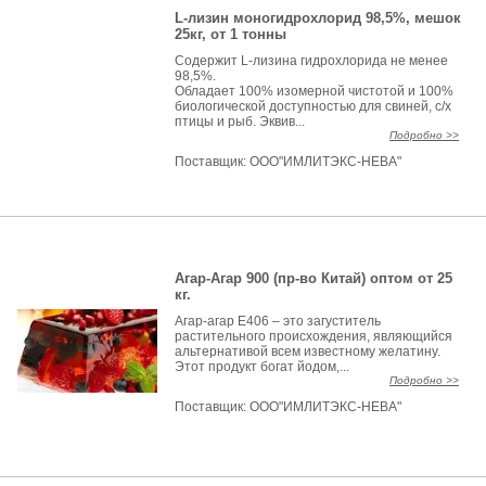
L-лизин моногидрохлорид 98,5%, мешок
25кг, от 1 тонны
Содержит L-лизина гидрохлорида не менее
98,5%.
Обладает 100% изомерной чистотой и 100%
биологической доступностью для свиней, с/х
птицы и рыб. Эквив...
Подробно >>
Поставщик:
ООО"ИМЛИТЭКС-НЕВА"
Агар-Агар 900 (пр-во Китай) оптом от 25
кг.
Агар-агар Е406 – это загуститель
растительного происхождения, являющийся
альтернативой всем известному желатину.
Этот продукт богат йодом,...
Подробно >>
Поставщик:
ООО"ИМЛИТЭКС-НЕВА"