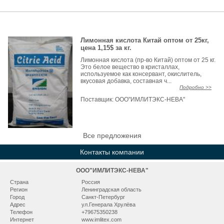
Лимонная кислота Китай оптом от 25кг,
цена 1,15$ за кг.
Лимонная кислота (пр-во Китай) оптом от 25 кг.
Это белое вещество в кристаллах,
используемое как консервант, окислитель,
вкусовая добавка, составная ч...
Подробно >>
Поставщик:
ООО"ИМЛИТЭКС-НЕВА"
Все предложения
Контакты компании
ООО"ИМЛИТЭКС-НЕВА"
Страна
Россия
Регион
Ленинградская область
Город
Санкт-Петербург
Адрес
ул.Генерала Хрулёва
Телефон
+79675350238
Интернет
www.imlitex.com