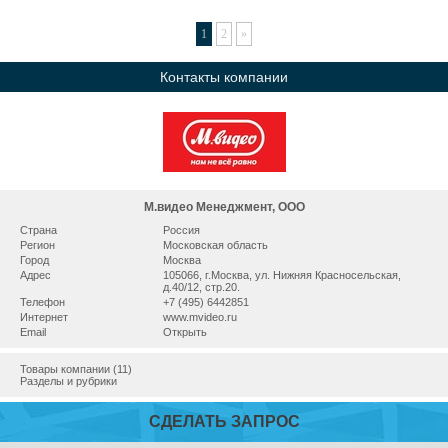
1
2
»
Контакты компании
М.видео Менеджмент, ООО
Страна
Россия
Регион
Московская область
Город
Москва
Адрес
105066, г.Москва, ул. Нижняя Красносельская,
д.40/12, стр.20.
Телефон
+7 (495) 6442851
Интернет
www.mvideo.ru
Email
Открыть
Товары компании (11)
Разделы и рубрики
СДЕЛАТЬ ЗАПРОС