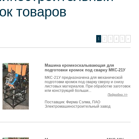
сок товаров
1
2
3
4
5
»
Машина кромкоскалывающая для
подготовки кромок под сварку МКС-21У
МКС-21У предназначена для механической
подготовки кромок под сварку сверху и снизу
листовых материалов. При обработке заготовок
или конструкций больши...
Подробно >>
Поставщик:
Фирма Сэлма, ПАО
Электромашиностроительный завод