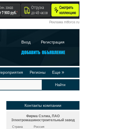
Реклама mtforce.ru
Вход
Регистрация
»
ероприятия
Регионы
Еще
йтинги
Реклама на сайте
део-презентации
Публикации
Контакты компании
Фирма Сэлма, ПАО
Электромашиностроительный завод
Страна
Россия