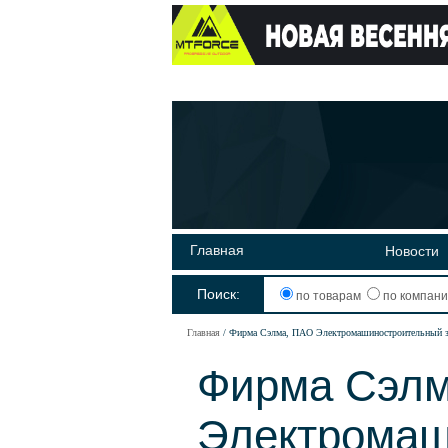
Главная
Новости
Поиск:
по товарам
по компан
Главная
Фирма Сэлма, ПАО Электромашиностроительный 
Фирма Сэлм
Электромаш