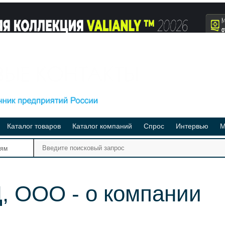
Каталог товаров
Каталог компаний
Спрос
Интервью
М
Ре
иям
Ви
, ООО - о компании