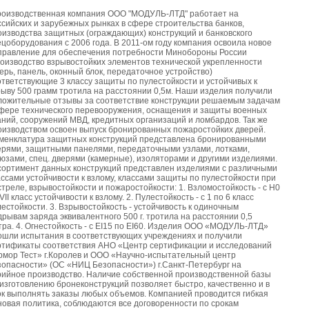
роизводственная компания ООО "МОДУЛЬ-ЛТД" работает на
ссийских и зарубежных рынках в сфере строительства банков,
оизводства защитных (ограждающих) конструкций и банковского
ецоборудования с 2006 года. В 2011-ом году компания освоила новое
правление для обеспечения потребности Минобороны России
роизводство взрывостойких элементов технической укрепленности
верь, панель, оконный блок, передаточное устройство)
ответствующие 3 классу защиты по пулестойкости и устойчивых к
рыву 500 грамм тротила на расстоянии 0,5м. Наши изделия получили
ложительные отзывы за соответствие конструкции решаемым задачам
сфере технического перевооружения, оснащения и защиты военных
аний, сооружений МВД, кредитных организаций и ломбардов. Так же
оизводством освоен выпуск бронированных пожаростойких дверей.
менклатура защитных конструкций представлена бронированными
ерями, защитными панелями, передаточными узлами, лотками,
юзами, спец. дверями (камерные), изоляторами и другими изделиями.
сортимент данных конструкций представлен изделиями с различными
ассами устойчивости к взлому, классами защиты по пулестойкости при
стреле, взрывостойкости и пожаростойкости: 1. Взломостойкость - с Н0
VII класс устойчивости к взлому. 2. Пулестойкость - с 1 по 6 класс
лестойкости. 3. Взрывостойкость - устойчивость к одиночным
дрывам заряда эквивалентного 500 г. тротила на расстоянии 0,5
тра. 4. Огнестойкость - с ЕI15 по ЕI60. Изделия ООО «МОДУЛЬ-ЛТД»
ошли испытания в соответствующих учреждениях и получили
ртификаты соответствия АНО «Центр сертификации и исследований
рмор Тест» г.Королев и ООО «Научно-испытательный центр
зопасности» (ОС «НИЦ Безопасности») г.Санкт-Петербург на
рийное производство. Наличие собственной производственной базы
 изготовлению бронеконструкций позволяет быстро, качественно и в
ок выполнять заказы любых объемов. Компанией проводится гибкая
новая политика, соблюдаются все договоренности по срокам