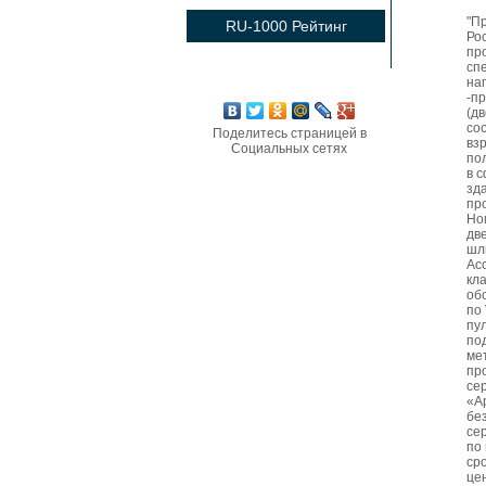
"П
RU-1000 Рейтинг
Ро
пр
сп
на
-п
(д
со
Поделитесь страницей в
вз
Социальных сетях
по
в 
зд
пр
Но
дв
шл
Ас
кл
об
по 
пу
по
ме
пр
се
«А
бе
се
по
ср
це