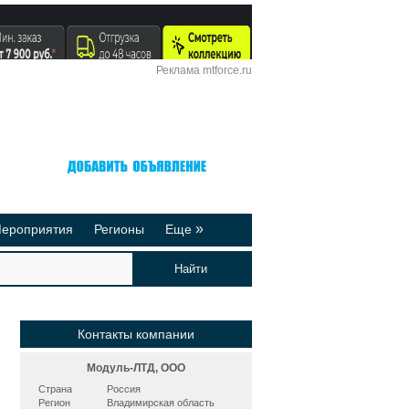
Реклама mtforce.ru
Вход
Регистрация
»
ероприятия
Регионы
Еще
йтинги
Реклама на сайте
део-презентации
Публикации
Контакты компании
Модуль-ЛТД, ООО
Страна
Россия
Регион
Владимирская область