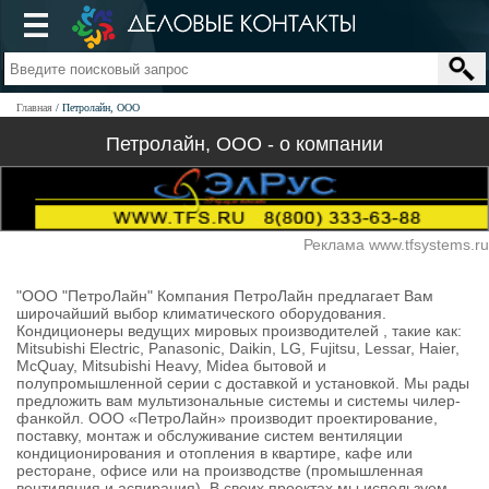
Главная
Петролайн, ООО
Петролайн, ООО - о компании
Реклама www.tfsystems.ru
"ООО "ПетроЛайн" Компания ПетроЛайн предлагает Вам
широчайший выбор климатического оборудования.
Кондиционеры ведущих мировых производителей , такие как:
Mitsubishi Electric, Panasonic, Daikin, LG, Fujitsu, Lessar, Haier,
McQuay, Mitsubishi Heavy, Midea бытовой и
полупромышленной серии с доставкой и установкой. Мы рады
предложить вам мультизональные системы и системы чилер-
фанкойл. ООО «ПетроЛайн» производит проектирование,
поставку, монтаж и обслуживание систем вентиляции
кондиционирования и отопления в квартире, кафе или
ресторане, офисе или на производстве (промышленная
вентиляция и аспирация). В своих проектах мы используем