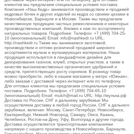
клиентов мы предлагаем специальные условия поставок.
Компания «Наш Кедр» занимается производством и продажей
кедровых бочек и других изделий из кедра со своими цехами в
Новосибирске, Барнауле и в Москве. Также мы предлагаем
качественную продукцию частных ремесленников и некоторых
производственных компаний, близких к нам по ассортименту
натуральных товаров. Подробнее: Телефон: +7 (499) 704-25-
10 (многоканальный) Email: info@nashkedr.ru URL:
http://nashkedr.ru Также мы занимаемся заготовкой,
производством и оптово-розничной продажей широкого
ассортимента мульчи и мульчирующих материалов. Наша
продукция используется в ландшафтном дизайне для
декорирования газонов, клумб, открытых участков, а также в
качестве высококачественных органических удобрений и
средств, препятствующих росту сорняков. В розницу товар
можно приобрести, либо в нашем магазине у метро «Южная»,
либо заказав с доставкой через интернет или по телефону.
Для оптовых клиентов мы предлагаем специальные условия
поставок. Подробнее: Телефон: +7 (499) 704-65-10
(многоканальный) Email: mulch@mail.ru URL: http://мульча.рф
Доставка по России, СНГ и дальнему зарубежью Мы
осуществляем доставку в любой город России, СНГ и дальнего
зарубежья, включая: Москву, Санкт-Петербург, Новосибирск,
Екатеринбург, Нижний Новгород, Самару, Омск, Казань,
Челябинск, Ростов-на-Дону, Уфу, Волгоград и другие города.
Доставка осуществляется транспортными компаниями
напрямую с нашего производства в Новосибирске, Барнауле,
Горноалтайске. Наши менеджеры при каждой отправке