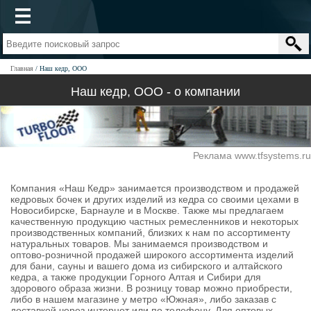
Главная
Наш кедр, ООО
Наш кедр, ООО - о компании
Реклама www.tfsystems.ru
Компания «Наш Кедр» занимается производством и продажей
кедровых бочек и других изделий из кедра со своими цехами в
Новосибирске, Барнауле и в Москве. Также мы предлагаем
качественную продукцию частных ремесленников и некоторых
производственных компаний, близких к нам по ассортименту
натуральных товаров. Мы занимаемся производством и
оптово-розничной продажей широкого ассортимента изделий
для бани, сауны и вашего дома из сибирского и алтайского
кедра, а также продукции Горного Алтая и Сибири для
здорового образа жизни. В розницу товар можно приобрести,
либо в нашем магазине у метро «Южная», либо заказав с
доставкой через интернет или по телефону. Для оптовых