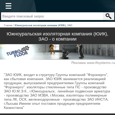
Главная
Южноуральская изоляторная компания (ЮИК), ЗАО
Южноуральская изоляторная компания (ЮИК),
ЗАО - о компании
Реклама www.tfsystems.ru
"ЗАО ЮИК, входит в структуру Группы компаний "Форэнерго",
как сбытовая компания. ЗАО ЮИК занимается реализацией
продукции, выпускаемой предприятиями Группы компаний
"Форэнерго". изоляторы стеклянные типа ПС - производство
ЗАО Ю.М.Э.К., г.Южноуральск;. линейная подвесная арматура
- производство ЗАО МЗВА, г.Москва; изоляторы полимерные
типа ЛК, ОСК, железнодорожные - производство ЗАО ИНСТА,
г.Лысьва Имеем опыт поставок продукции предприятиям
Казахстана"