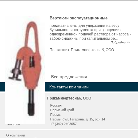
Вертлюги эксплуатационные
предназначены для удержания на весу
бурильного инструмента при вращении с
одновременной подачей раствора от насоса к
забою скважины при капитальном ре...
Подробно >>
Поставщик:
Прикамнефтеснаб, ООО
Все предложения
Контакты компании
Прикамнефтеснаб, ООО
Страна
Россия
Регион
Пермский край
Город
Пермь
Адрес
Пермь, бул. Гагарина, д. 15, оф. 14
Телефон
+7 (342) 2403657
О компании