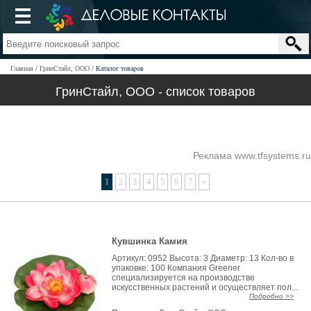
Главная
ГринСтайл, ООО
Каталог товаров
ГринСтайл, ООО - список товаров
Реклама www.tfsystems.ru
1
2
3
4
5
6
7
»
Кувшинка Камия
Артикул: 0952 Высота: 3 Диаметр: 13 Кол-во в
упаковке: 100 Компания Greener
специализируется на производстве
искусственных растений и осуществляет пол...
Подробно >>