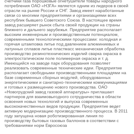
счетчики газа порошковые огнетушители товары народного
потребления ОАО «НЗГА» является одним из лидеров в своей
отрасли на рынке России и СНГ. Завод имеет наработанные
связи со многими предприятиями и организациями всех
республик бывшего Советского Союза. В настоящее время
завод расширяет рынок сбыта своей продукции на страны
ближнего и дальнего зарубежья. Предприятие располагает
высоким инженерным и производственным потенциалом,
современными технологическими процессами: холодная и
горячая штамповка литье под давлением алюминиевых и
латунных сплавов литье пластмасс механическая обработка
производство резинотехнических изделий сварка окраска в
электростатическом поле полимерная окраска и т. д.
Имеющийся на заводе парк оборудования позволяет
реализовать современные технические идеи. Предприятие
располагает свободными производственными площадями на
базе современных сборных модулей, оборудованных
энергетическими и санитарно-техническими коммуникациями
и готовых к размещению нового производства. ОАО
«Новогрудский завод газовой аппаратуры» приглашает
партнеров для взаимовыгодного сотрудничества в области
освоения новых технологий и выпуска современных
высококачественных видов продукции. Предприятие ведет
активную модернизацию производственного процесса. В 2011
году запущена новая роботизированная линия по
производству бытовых газовых баллонов в соответствии с
требованиями норм Евросоюза