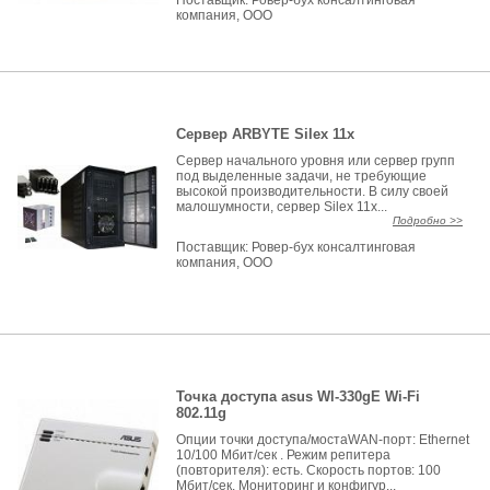
Поставщик:
Ровер-бух консалтинговая
компания, ООО
Сервер ARBYTE Silex 11х
Сервер начального уровня или сервер групп
под выделенные задачи, не требующие
высокой производительности. В силу своей
малошумности, сервер Silex 11х...
Подробно >>
Поставщик:
Ровер-бух консалтинговая
компания, ООО
Точка доступа asus Wl-330gE Wi-Fi
802.11g
Опции точки доступа/мостаWAN-порт: Ethernet
10/100 Мбит/сек . Режим репитера
(повторителя): есть. Скорость портов: 100
Мбит/сек. Мониторинг и конфигур...