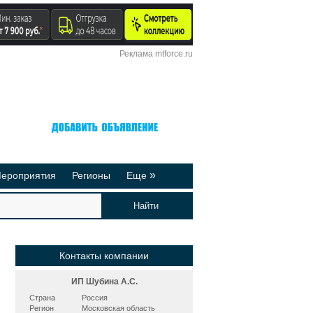
Реклама mtforce.ru
Вход
Регистрация
»
ероприятия
Регионы
Еще
йтинги
Реклама на сайте
део-презентации
Публикации
Контакты компании
ИП Шубина А.С.
Страна
Россия
Регион
Московская область