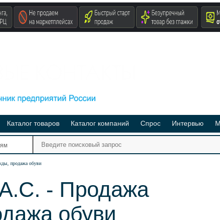
Каталог товаров
Каталог компаний
Спрос
Интервью
М
Ре
иям
Ви
жды, продажа обуви
А.С. - Продажа
одажа обуви