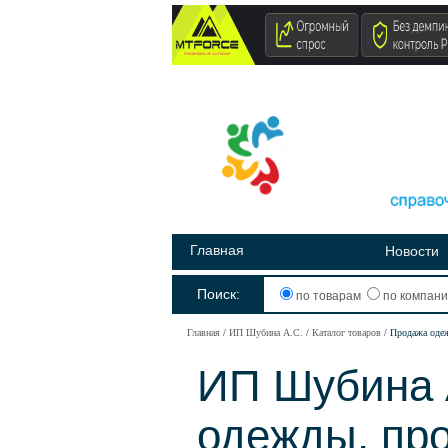
Главная
Новости
Поиск:
по товарам
по компан
Главная
ИП Шубина А.С.
Каталог товаров
Продажа оде
ИП Шубина 
одежды, пр